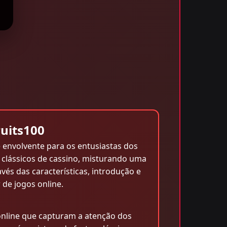
uits100
 envolvente para os entusiastas dos
s clássicos de cassino, misturando uma
és das características, introdução e
 de jogos online.
 online que capturam a atenção dos