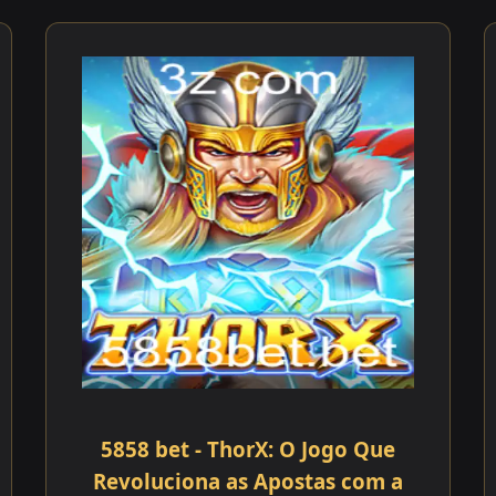
5858 bet - ThorX: O Jogo Que
Revoluciona as Apostas com a