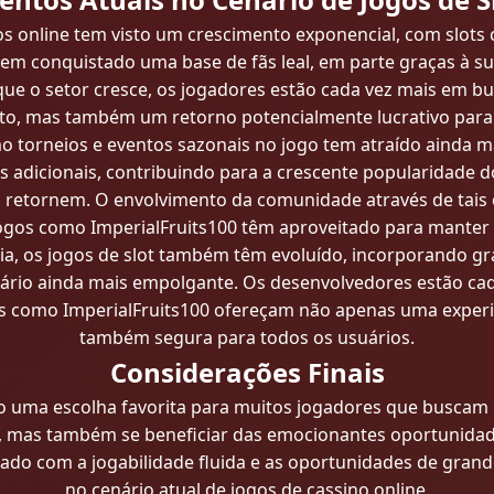
s online tem visto um crescimento exponencial, com slots
 tem conquistado uma base de fãs leal, em parte graças à su
e o setor cresce, os jogadores estão cada vez mais em b
to, mas também um retorno potencialmente lucrativo para 
o torneios e eventos sazonais no jogo tem atraído ainda ma
 adicionais, contribuindo para a crescente popularidade 
 retornem. O envolvimento da comunidade através de tais
jogos como ImperialFruits100 têm aproveitado para manter
a, os jogos de slot também têm evoluído, incorporando gr
ário ainda mais empolgante. Os desenvolvedores estão cad
os como ImperialFruits100 ofereçam não apenas uma experiê
também segura para todos os usuários.
Considerações Finais
o uma escolha favorita para muitos jogadores que buscam
ais, mas também se beneficiar das emocionantes oportunida
nado com a jogabilidade fluida e as oportunidades de gran
no cenário atual de jogos de cassino online.