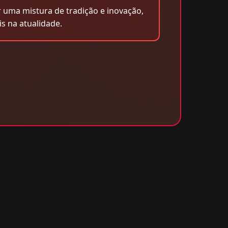
r uma mistura de tradição e inovação,
s na atualidade.