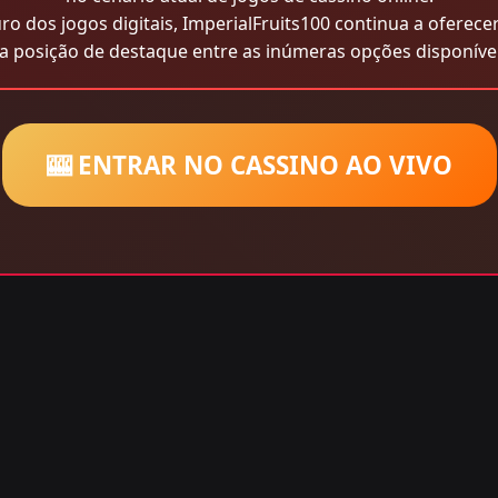
 dos jogos digitais, ImperialFruits100 continua a oferece
 posição de destaque entre as inúmeras opções disponívei
🎰 ENTRAR NO CASSINO AO VIVO