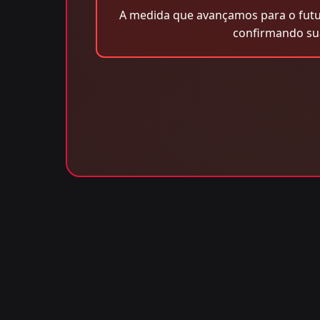
A medida que avançamos para o futuro
confirmando sua