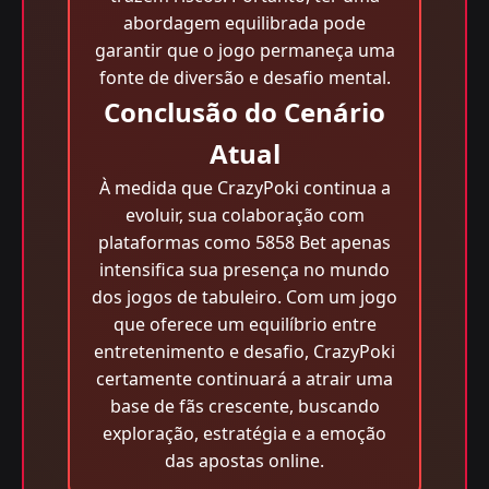
abordagem equilibrada pode
garantir que o jogo permaneça uma
fonte de diversão e desafio mental.
Conclusão do Cenário
Atual
À medida que CrazyPoki continua a
evoluir, sua colaboração com
plataformas como 5858 Bet apenas
intensifica sua presença no mundo
dos jogos de tabuleiro. Com um jogo
que oferece um equilíbrio entre
entretenimento e desafio, CrazyPoki
certamente continuará a atrair uma
base de fãs crescente, buscando
exploração, estratégia e a emoção
das apostas online.