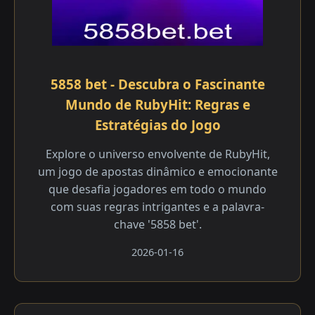
5858 bet - Descubra o Fascinante
Mundo de RubyHit: Regras e
Estratégias do Jogo
Explore o universo envolvente de RubyHit,
um jogo de apostas dinâmico e emocionante
que desafia jogadores em todo o mundo
com suas regras intrigantes e a palavra-
chave '5858 bet'.
2026-01-16