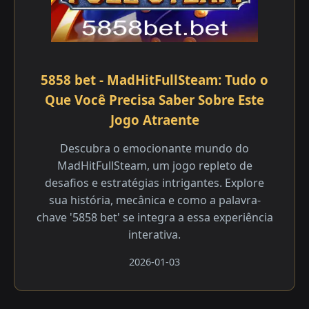
5858 bet - MadHitFullSteam: Tudo o
Que Você Precisa Saber Sobre Este
Jogo Atraente
Descubra o emocionante mundo do
MadHitFullSteam, um jogo repleto de
desafios e estratégias intrigantes. Explore
sua história, mecânica e como a palavra-
chave '5858 bet' se integra a essa experiência
interativa.
2026-01-03