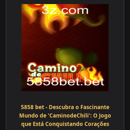
5858 bet - Descubra o Fascinante
Mundo de 'CaminodeChili': O Jogo
que Está Conquistando Corações