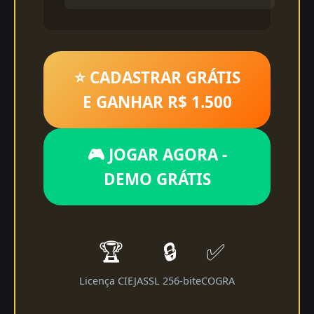
⭐ CADASTRAR GRÁTIS
E GANHAR R$ 1.500
🎮 JOGAR AGORA -
DEMO GRÁTIS
🏆
🔒
✅
Licença CIEJA
SSL 256-bit
eCOGRA