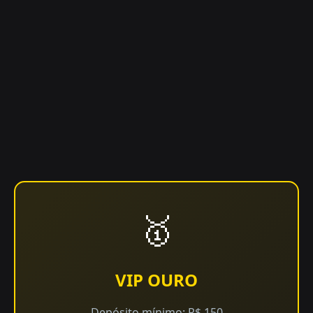
🥇
VIP OURO
Depósito mínimo: R$ 150