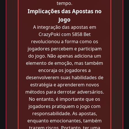
tempo.
Implicações das Apostas no
Jogo
A integração das apostas em
CrazyPoki com 5858 Bet
revolucionou a forma como os
jogadores percebem e participam
do jogo. Não apenas adiciona um
elemento de emoção, mas também
encoraja os jogadores a
desenvolverem suas habilidades de
estratégia e aprenderem novos
métodos para derrotar adversários.
No entanto, é importante que os
jogadores pratiquem o jogo com
responsabilidade. As apostas,
enquanto emocionantes, também
trazem riscos. Portanto, ter uma