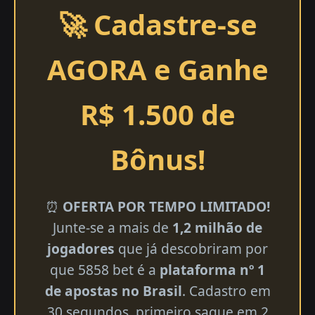
🚀 Cadastre-se
AGORA e Ganhe
R$ 1.500 de
Bônus!
⏰
OFERTA POR TEMPO LIMITADO!
Junte-se a mais de
1,2 milhão de
jogadores
que já descobriram por
que 5858 bet é a
plataforma nº 1
de apostas no Brasil
. Cadastro em
30 segundos, primeiro saque em 2