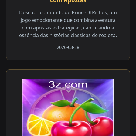
Descubra o mundo de PrinceOfRiches, um
jogo emocionante que combina aventura
com apostas estratégicas, capturando a
essência das histórias clássicas de realeza.
2026-03-28