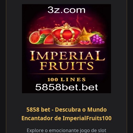
5858 bet - Descubra o Mundo
Encantador de ImperialFruits100
Explore o emocionante jogo de slot