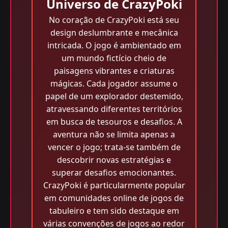
Universo de CrazyPoki
No coração de CrazyPoki está seu
design deslumbrante e mecânica
intricada. O jogo é ambientado em
um mundo fictício cheio de
paisagens vibrantes e criaturas
mágicas. Cada jogador assume o
papel de um explorador destemido,
atravessando diferentes territórios
em busca de tesouros e desafios. A
aventura não se limita apenas a
vencer o jogo; trata-se também de
descobrir novas estratégias e
superar desafios emocionantes.
CrazyPoki é particularmente popular
em comunidades online de jogos de
tabuleiro e tem sido destaque em
várias convenções de jogos ao redor