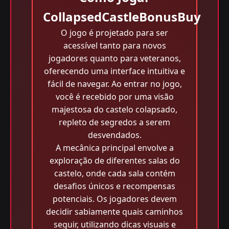
CollapsedCastleBonusBuy
O jogo é projetado para ser
acessível tanto para novos
jogadores quanto para veteranos,
oferecendo uma interface intuitiva e
fácil de navegar. Ao entrar no jogo,
você é recebido por uma visão
majestosa do castelo colapsado,
repleto de segredos a serem
desvendados.
A mecânica principal envolve a
exploração de diferentes salas do
castelo, onde cada sala contém
desafios únicos e recompensas
potenciais. Os jogadores devem
decidir sabiamente quais caminhos
seguir, utilizando dicas visuais e