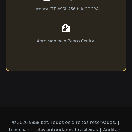
Licença CIEJA
SSL 256-bit
eCOGRA
🏦
Aprovado pelo Banco Central
© 2026 5858 bet. Todos os direitos reservados. |
Licenciado pelas autoridades brasileiras | Auditado