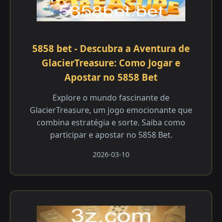
5858 bet - Descubra a Aventura de
GlacierTreasure: Como Jogar e
Apostar no 5858 Bet
Explore o mundo fascinante de
GlacierTreasure, um jogo emocionante que
combina estratégia e sorte. Saiba como
participar e apostar no 5858 Bet.
2026-03-10