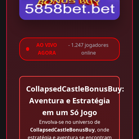
AO VIVO
- 1.247 jogadores
AGORA
online
CollapsedCastleBonusBuy:
Aventura e Estratégia
em um Só Jogo
Envolva-se no universo de
CollapsedCastleBonusBuy
, onde
estratégia e aventura se encontram