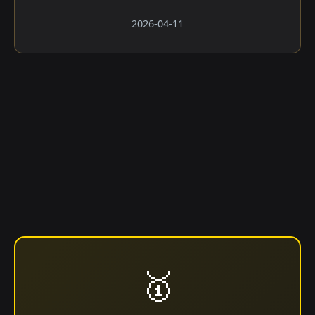
2026-04-11
🥇