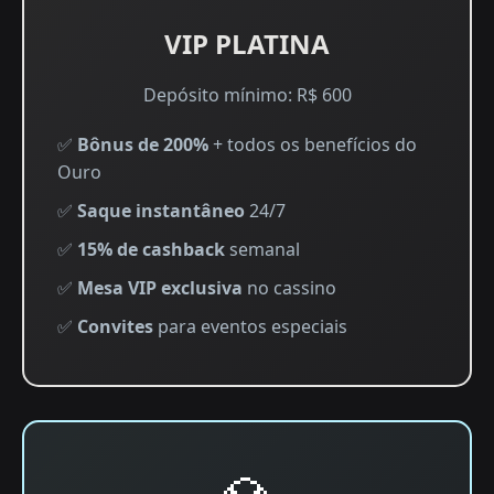
VIP PLATINA
Depósito mínimo: R$ 600
✅
Bônus de 200%
+ todos os benefícios do
Ouro
✅
Saque instantâneo
24/7
✅
15% de cashback
semanal
✅
Mesa VIP exclusiva
no cassino
✅
Convites
para eventos especiais