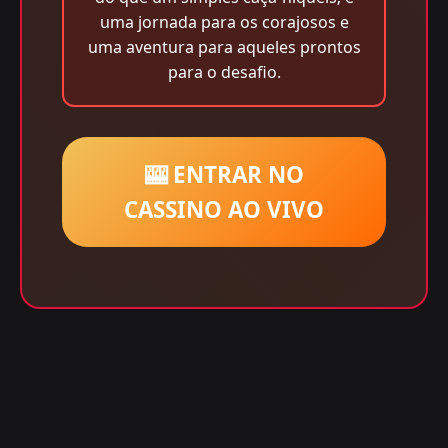
uma jornada para os corajosos e
uma aventura para aqueles prontos
para o desafio.
🎰 ENTRAR NO
CASSINO AO VIVO