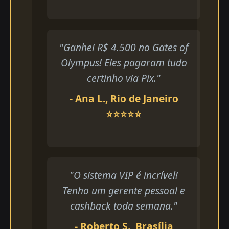
"Ganhei R$ 4.500 no Gates of
Olympus! Eles pagaram tudo
certinho via Pix."
- Ana L., Rio de Janeiro
⭐⭐⭐⭐⭐
"O sistema VIP é incrível!
Tenho um gerente pessoal e
cashback toda semana."
- Roberto S., Brasília