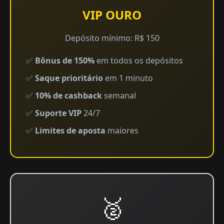
VIP OURO
Depósito mínimo: R$ 150
✅
Bônus de 150%
em todos os depósitos
✅
Saque prioritário
em 1 minuto
✅
10% de cashback
semanal
✅
Suporte VIP
24/7
✅
Limites de aposta
maiores
🥈