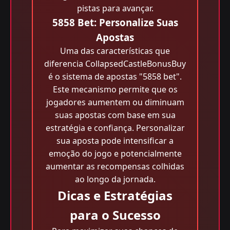
pistas para avançar.
5858 Bet: Personalize Suas
Apostas
Uma das características que
diferencia CollapsedCastleBonusBuy
é o sistema de apostas "5858 bet".
Este mecanismo permite que os
jogadores aumentem ou diminuam
suas apostas com base em sua
estratégia e confiança. Personalizar
sua aposta pode intensificar a
emoção do jogo e potencialmente
aumentar as recompensas colhidas
ao longo da jornada.
Dicas e Estratégias
para o Sucesso