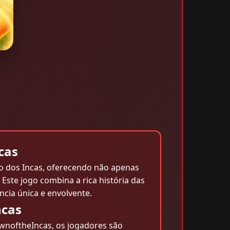
cas
o dos Incas, oferecendo não apenas
ste jogo combina a rica história das
cia única e envolvente.
ncas
wnoftheIncas, os jogadores são