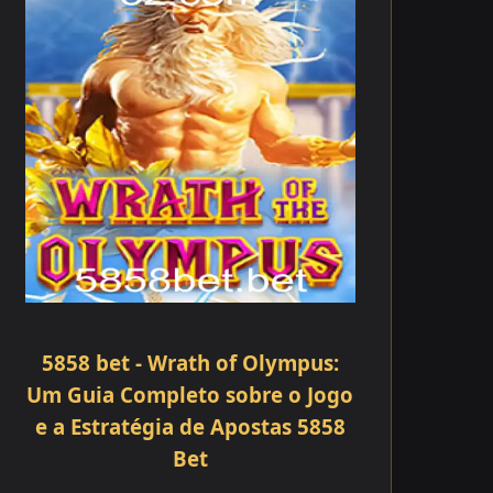
5858 bet - Wrath of Olympus:
Um Guia Completo sobre o Jogo
e a Estratégia de Apostas 5858
Bet