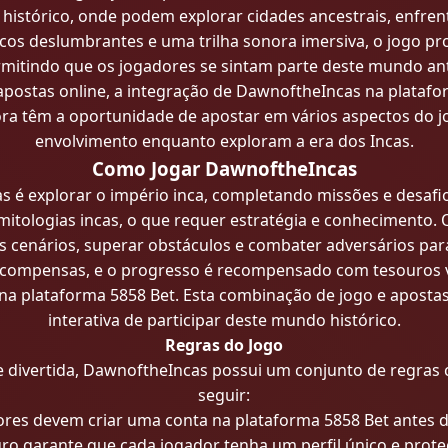
histórico, onde podem explorar cidades ancestrais, enfren
cos deslumbrantes e uma trilha sonora imersiva, o jogo pr
ermitindo que os jogadores se sintam parte deste mundo ant
apostas online, a integração de DawnoftheIncas na plataf
gora têm a oportunidade de apostar em vários aspectos do
envolvimento enquanto exploram a era dos Incas.
Como Jogar DawnoftheIncas
as é explorar o império inca, completando missões e desafi
 mitologias incas, o que requer estratégia e conhecimento.
s cenários, superar obstáculos e combater adversários par
 recompensas, e o progresso é recompensado com tesouros 
 na plataforma 5858 Bet. Esta combinação de jogo e aposta
interativa de participar deste mundo histórico.
Regras do Jogo
 e divertida, DawnoftheIncas possui um conjunto de regras
seguir:
res devem criar uma conta na plataforma 5858 Bet antes d
ro garante que cada jogador tenha um perfil único e prote