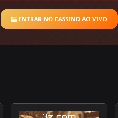
🎰 ENTRAR NO CASSINO AO VIVO