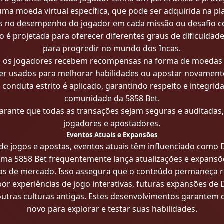
 uma moeda virtual específica, que pode ser adquirida na p
s no desempenho do jogador em cada missão ou desafio co
 é projetada para oferecer diferentes graus de dificuldad
para progredir no mundo dos Incas.
 os jogadores recebem recompensas na forma de moedas vi
er usados para melhorar habilidades ou apostar novament
conduta estrito é aplicado, garantindo respeito e integrid
comunidade da 5858 Bet.
garante que todas as transações sejam seguras e auditadas
jogadores e apostadores.
Eventos Atuais e Expansões
de jogos e apostas, eventos atuais têm influenciado como
rma 5858 Bet frequentemente lança atualizações e expans
as de mercado. Isso assegura que o conteúdo permaneça re
r experiências de jogo interativas, futuras expansões de
m outras culturas antigas. Estes desenvolvimentos garante
novo para explorar e testar suas habilidades.