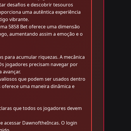
tar desafios e descobrir tesouros
oporciona uma autêntica experiência
igo vibrante.
orma 5858 Bet oferece uma dimensão
 jogo, aumentando assim a emoção e o
os para acumular riquezas. A mecânica
 Os jogadores precisam navegar por
a avançar.
valiosos que podem ser usados dentro
s oferece uma maneira dinâmica e
 claras que todos os jogadores devem
e acessar DawnoftheIncas. O login
gido.