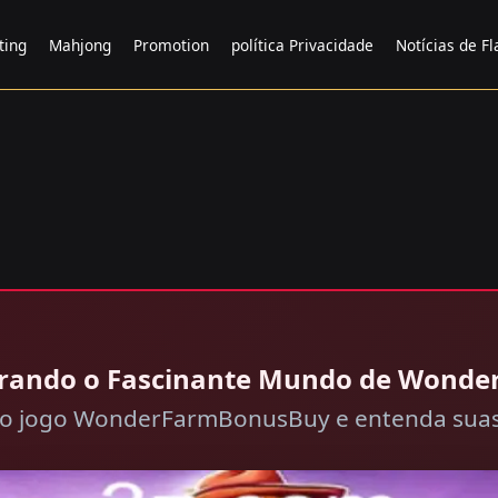
ting
Mahjong
Promotion
política Privacidade
Notícias de Fl
lorando o Fascinante Mundo de Won
o jogo WonderFarmBonusBuy e entenda suas 