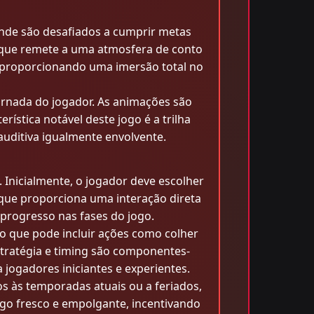
nde são desafiados a cumprir metas
n que remete a uma atmosfera de conto
, proporcionando uma imersão total no
rnada do jogador. As animações são
rística notável deste jogo é a trilha
uditiva igualmente envolvente.
Inicialmente, o jogador deve escolher
 que proporciona uma interação direta
progresso nas fases do jogo.
 o que pode incluir ações como colher
tratégia e timing são componentes-
jogadores iniciantes e experientes.
 às temporadas atuais ou a feriados,
go fresco e empolgante, incentivando