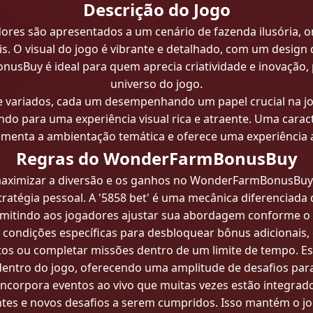
Descrição do Jogo
es são apresentados a um cenário de fazenda ilusória, o
eis. O visual do jogo é vibrante e detalhado, com um desig
usBuy é ideal para quem aprecia criatividade e inovação
universo do jogo.
 variados, cada um desempenhando um papel crucial na jo
do para uma experiência visual rica e atraente. Uma caracte
menta a ambientação temática e oferece uma experiência a
Regras do WonderFarmBonusBuy
maximizar a diversão e os ganhos no WonderFarmBonusBuy. 
ratégia pessoal. A '5858 bet' é uma mecânica diferenciada
rmitindo aos jogadores ajustar sua abordagem conforme o 
condições específicas para desbloquear bônus adicionais,
 ou completar missões dentro de um limite de tempo. Es
entro do jogo, oferecendo uma amplitude de desafios para 
orpora eventos ao vivo que muitas vezes estão integrados
tes e novos desafios a serem cumpridos. Isso mantém o jo