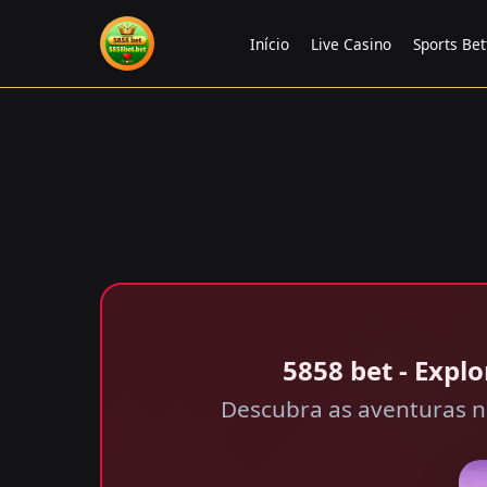
Início
Live Casino
Sports Bet
5858 bet - Exp
Descubra as aventuras n