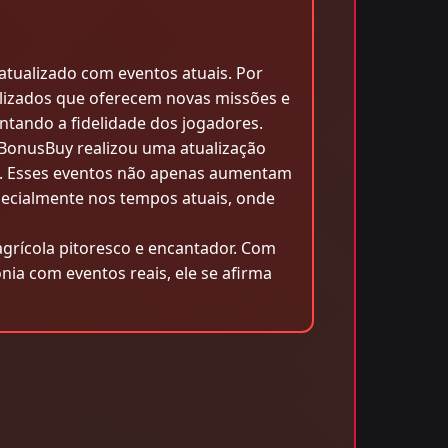
ualizado com eventos atuais. Por
alizados que oferecem novas missões e
ntando a fidelidade dos jogadores.
mBonusBuy realizou uma atualização
os. Esses eventos não apenas aumentam
pecialmente nos tempos atuais, onde
rícola pitoresco e encantador. Com
nia com eventos reais, ele se afirma