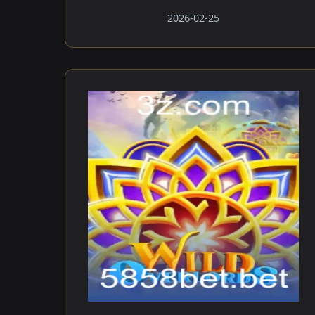
2026-02-25