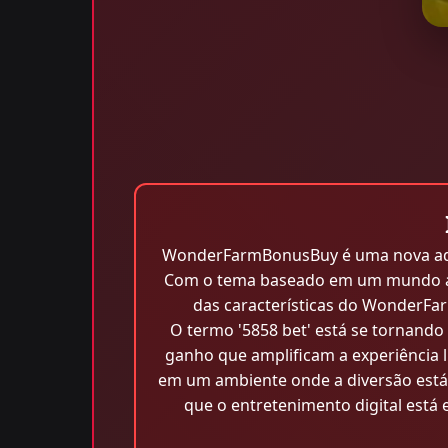
WonderFarmBonusBuy é uma nova adiçã
Com o tema baseado em um mundo agr
das características do WonderFa
O termo '5858 bet' está se tornando
ganho que amplificam a experiência 
em um ambiente onde a diversão está
que o entretenimento digital est