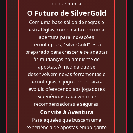
do que nunca.
O Futuro de SilverGold
Com uma base sólida de regras e
estratégias, combinada com uma
abertura para inovações
tecnológicas, "SilverGold" está
preparado para crescer e se adaptar
às mudanças no ambiente de
apostas. À medida que se
desenvolvem novas ferramentas e
tecnologias, o jogo continuará a
evoluir, oferecendo aos jogadores
experiências cada vez mais
recompensadoras e seguras.
Convite à Aventura
Para aqueles que buscam uma
experiência de apostas empolgante