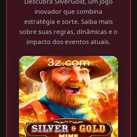
Descubra SilverGold, um jogo
inovador que combina
estratégia e sorte. Saiba mais
sobre suas regras, dinâmicas e o
impacto dos eventos atuais.