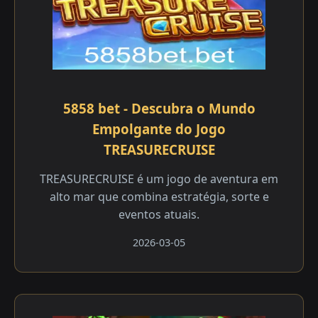
5858 bet - Descubra o Mundo
Empolgante do Jogo
TREASURECRUISE
TREASURECRUISE é um jogo de aventura em
alto mar que combina estratégia, sorte e
eventos atuais.
2026-03-05