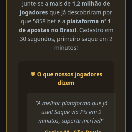
Junte-se a mais de
1,2 milhão de
jogadores
que já descobriram por
que 5858 bet é a
plataforma nº 1
de apostas no Brasil
. Cadastro em
30 segundos, primeiro saque em 2
minutos!
💬 O que nossos jogadores
dizem
"A melhor plataforma que já
usei! Saque via Pix em 2
minutos, suporte incrível!"