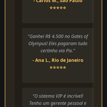
- Carlos M., São Paulo
⭐⭐⭐⭐⭐
"Ganhei R$ 4.500 no Gates of
Olympus! Eles pagaram tudo
certinho via Pix."
- Ana L., Rio de Janeiro
⭐⭐⭐⭐⭐
"O sistema VIP é incrível!
Tenho um gerente pessoal e