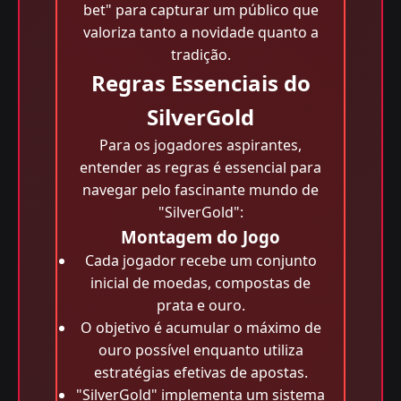
bet" para capturar um público que
valoriza tanto a novidade quanto a
tradição.
Regras Essenciais do
SilverGold
Para os jogadores aspirantes,
entender as regras é essencial para
navegar pelo fascinante mundo de
"SilverGold":
Montagem do Jogo
Cada jogador recebe um conjunto
inicial de moedas, compostas de
prata e ouro.
O objetivo é acumular o máximo de
ouro possível enquanto utiliza
estratégias efetivas de apostas.
"SilverGold" implementa um sistema