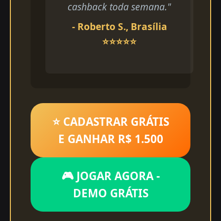
cashback toda semana."
- Roberto S., Brasília
⭐⭐⭐⭐⭐
⭐ CADASTRAR GRÁTIS
E GANHAR R$ 1.500
🎮 JOGAR AGORA -
DEMO GRÁTIS