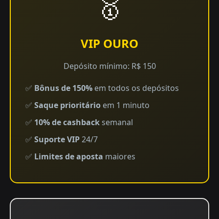
🥇
VIP OURO
Depósito mínimo: R$ 150
✅
Bônus de 150%
em todos os depósitos
✅
Saque prioritário
em 1 minuto
✅
10% de cashback
semanal
✅
Suporte VIP
24/7
✅
Limites de aposta
maiores