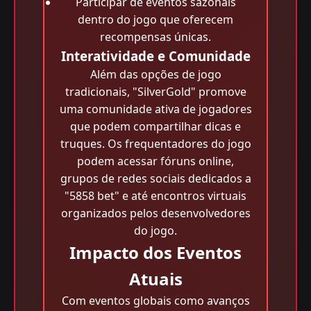
Participar de eventos sazonais
dentro do jogo que oferecem
recompensas únicas.
Interatividade e Comunidade
Além das opções de jogo
tradicionais, "SilverGold" promove
uma comunidade ativa de jogadores
que podem compartilhar dicas e
truques. Os frequentadores do jogo
podem acessar fóruns online,
grupos de redes sociais dedicados a
"5858 bet" e até encontros virtuais
organizados pelos desenvolvedores
do jogo.
Impacto dos Eventos
Atuais
Com eventos globais como avanços