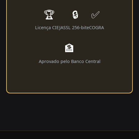
🏆
🔒
✅
Licença CIEJA
SSL 256-bit
eCOGRA
🏦
Aprovado pelo Banco Central