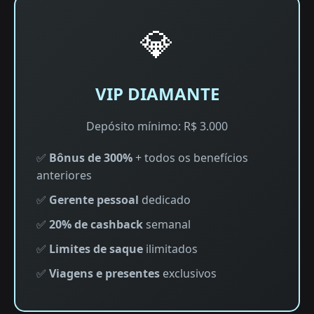
💎
VIP DIAMANTE
Depósito mínimo: R$ 3.000
✅
Bônus de 300%
+ todos os benefícios
anteriores
✅
Gerente pessoal
dedicado
✅
20% de cashback
semanal
✅
Limites de saque
ilimitados
✅
Viagens e presentes
exclusivos