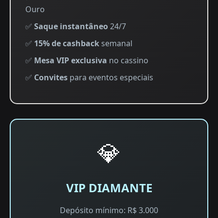
Ouro
✅
Saque instantâneo
24/7
✅
15% de cashback
semanal
✅
Mesa VIP exclusiva
no cassino
✅
Convites
para eventos especiais
💎
VIP DIAMANTE
Depósito mínimo: R$ 3.000