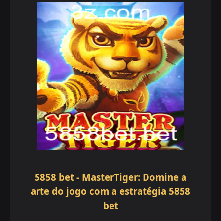
5858 bet - MasterTiger: Domine a
arte do jogo com a estratégia 5858
bet