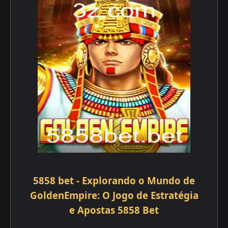
5858 bet - Explorando o Mundo de
GoldenEmpire: O Jogo de Estratégia
e Apostas 5858 Bet