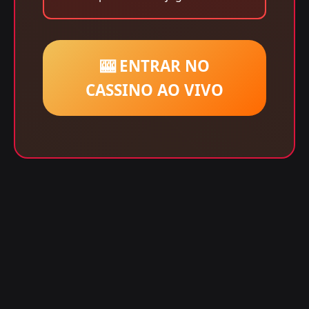
🎰 ENTRAR NO
CASSINO AO VIVO