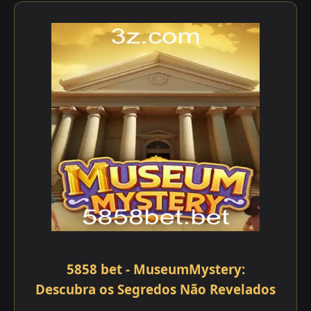
5858 bet - MuseumMystery:
Descubra os Segredos Não Revelados