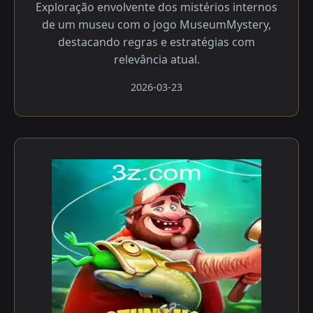
Exploração envolvente dos mistérios internos
de um museu com o jogo MuseumMystery,
destacando regras e estratégias com
relevância atual.
2026-03-23