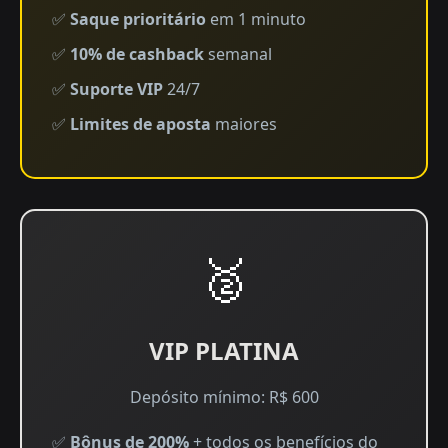
✅
Saque prioritário
em 1 minuto
✅
10% de cashback
semanal
✅
Suporte VIP
24/7
✅
Limites de aposta
maiores
🥈
VIP PLATINA
Depósito mínimo: R$ 600
✅
Bônus de 200%
+ todos os benefícios do