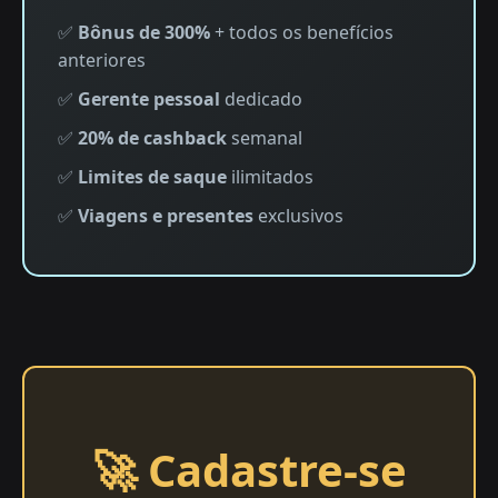
✅
Bônus de 300%
+ todos os benefícios
anteriores
✅
Gerente pessoal
dedicado
✅
20% de cashback
semanal
✅
Limites de saque
ilimitados
✅
Viagens e presentes
exclusivos
🚀 Cadastre-se