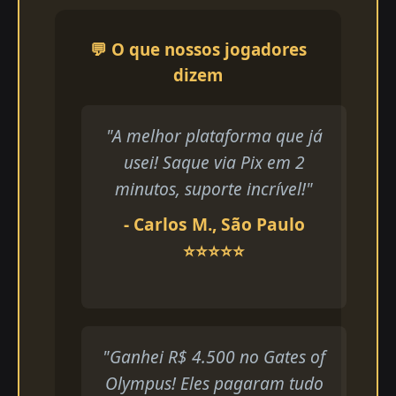
💬 O que nossos jogadores
dizem
"A melhor plataforma que já
usei! Saque via Pix em 2
minutos, suporte incrível!"
- Carlos M., São Paulo
⭐⭐⭐⭐⭐
"Ganhei R$ 4.500 no Gates of
Olympus! Eles pagaram tudo