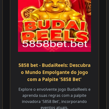
5858 bet - BudaiReels: Descubra
o Mundo Empolgante do Jogo
com a Palpite '5858 Bet'
Explore o envolvente jogo BudaiReels e
aprenda suas regras com a palpite
inovadora '5858 Bet', incorporando
eventos atuais.