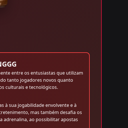
ANGGG
te entre os entusiastas que utilizam
indo tanto jogadores novos quanto
 culturais e tecnológicos.
à sua jogabilidade envolvente e à
ntretenimento, mas também desafia os
 adrenalina, ao possibilitar apostas