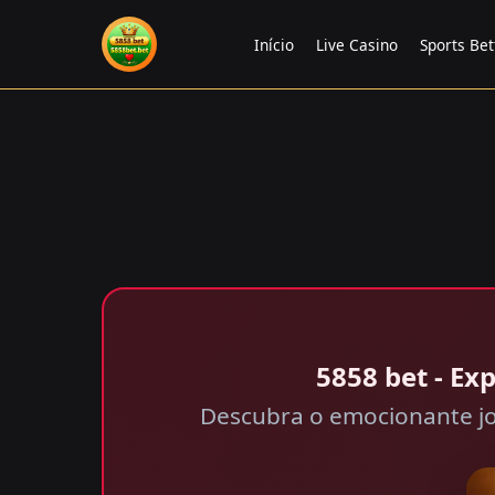
Início
Live Casino
Sports Bet
5858 bet - E
Descubra o emocionante j