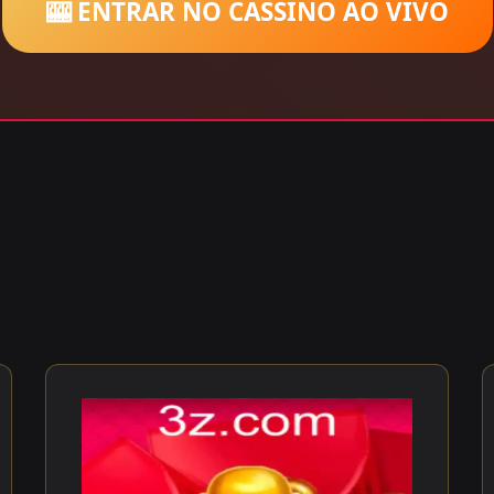
🎰 ENTRAR NO CASSINO AO VIVO