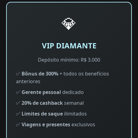
💎
VIP DIAMANTE
Depósito mínimo: R$ 3.000
✅
Bônus de 300%
+ todos os benefícios
anteriores
✅
Gerente pessoal
dedicado
✅
20% de cashback
semanal
✅
Limites de saque
ilimitados
✅
Viagens e presentes
exclusivos