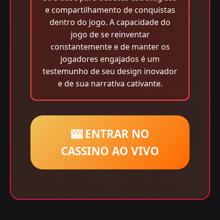
e compartilhamento de conquistas
dentro do jogo. A capacidade do
jogo de se reinventar
constantemente e de manter os
jogadores engajados é um
testemunho de seu design inovador
e de sua narrativa cativante.
🎰 ENTRAR NO
CASSINO AO VIVO