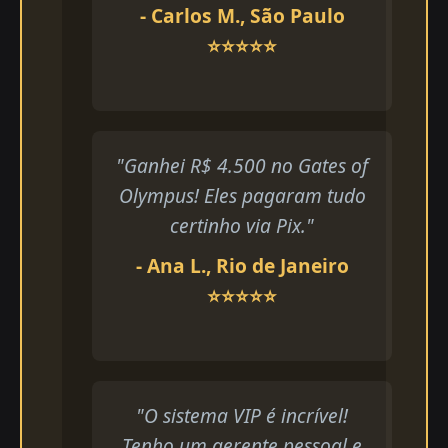
- Carlos M., São Paulo
⭐⭐⭐⭐⭐
"Ganhei R$ 4.500 no Gates of
Olympus! Eles pagaram tudo
certinho via Pix."
- Ana L., Rio de Janeiro
⭐⭐⭐⭐⭐
"O sistema VIP é incrível!
Tenho um gerente pessoal e