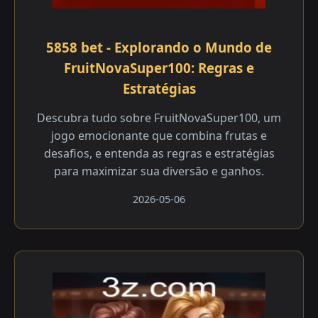
5858 bet - Explorando o Mundo de
FruitNovaSuper100: Regras e
Estratégias
Descubra tudo sobre FruitNovaSuper100, um
jogo emocionante que combina frutas e
desafios, e entenda as regras e estratégias
para maximizar sua diversão e ganhos.
2026-05-06