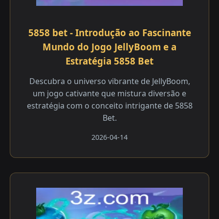
5858 bet - Introdução ao Fascinante
Mundo do Jogo JellyBoom e a
Estratégia 5858 Bet
Descubra o universo vibrante de JellyBoom,
um jogo cativante que mistura diversão e
estratégia com o conceito intrigante de 5858
Bet.
2026-04-14