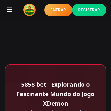
☰
ENTRAR
REGISTRAR
5858 bet - Explorando o
Fascinante Mundo do Jogo
XDemon