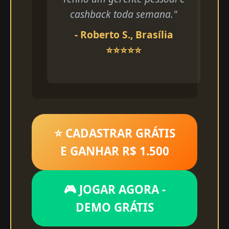
cashback toda semana."
- Roberto S., Brasília
⭐⭐⭐⭐⭐
⭐ CADASTRAR GRÁTIS
E GANHAR R$ 1.500
🎮 JOGAR AGORA -
DEMO GRÁTIS