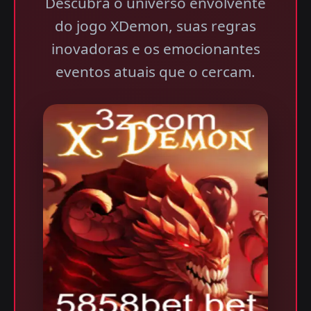
Descubra o universo envolvente
do jogo XDemon, suas regras
inovadoras e os emocionantes
eventos atuais que o cercam.