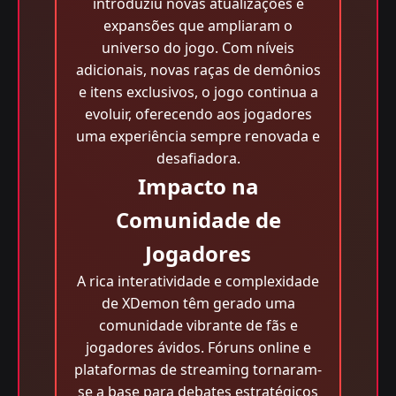
introduziu novas atualizações e
expansões que ampliaram o
universo do jogo. Com níveis
adicionais, novas raças de demônios
e itens exclusivos, o jogo continua a
evoluir, oferecendo aos jogadores
uma experiência sempre renovada e
desafiadora.
Impacto na
Comunidade de
Jogadores
A rica interatividade e complexidade
de XDemon têm gerado uma
comunidade vibrante de fãs e
jogadores ávidos. Fóruns online e
plataformas de streaming tornaram-
se a base para debates estratégicos