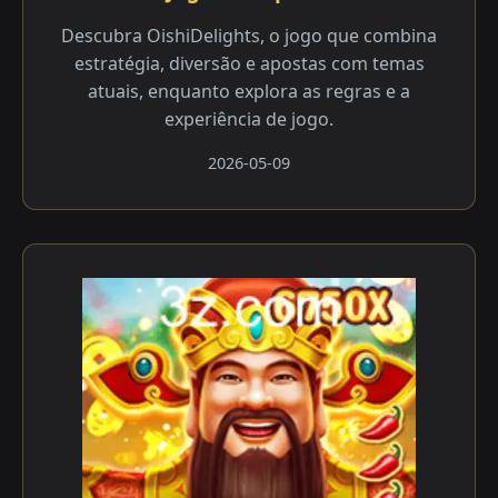
Descubra OishiDelights, o jogo que combina
estratégia, diversão e apostas com temas
atuais, enquanto explora as regras e a
experiência de jogo.
2026-05-09