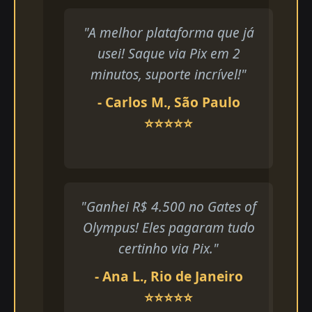
"A melhor plataforma que já
usei! Saque via Pix em 2
minutos, suporte incrível!"
- Carlos M., São Paulo
⭐⭐⭐⭐⭐
"Ganhei R$ 4.500 no Gates of
Olympus! Eles pagaram tudo
certinho via Pix."
- Ana L., Rio de Janeiro
⭐⭐⭐⭐⭐