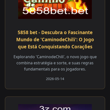
5858 bet - Descubra o Fascinante
Mundo de 'CaminodeChili': O Jogo
que Está Conquistando Corações
Explorando 'CaminodeChili', o novo jogo que
combina estratégia e sorte, e suas regras
fundamentais para os jogadores.
2026-05-14