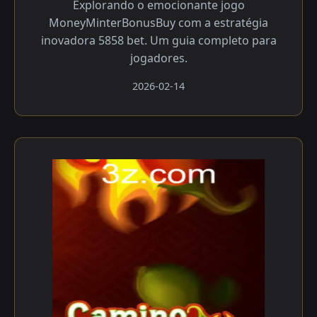
Explorando o emocionante jogo
MoneyMinterBonusBuy com a estratégia
inovadora 5858 bet. Um guia completo para
jogadores.
2026-02-14