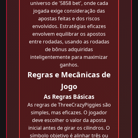
universo de '5858 bet', onde cada
jogada exige consideração das
apostas feitas e dos riscos
envolvidos. Estratégias eficazes
envolvem equilibrar os apostos
entre rodadas, usando as rodadas
de bônus adquiridas
inteligentemente para maximizar
ganhos.
Regras e Mecânicas de
Jogo
As Regras Básicas
As regras de ThreeCrazyPiggies são
simples, mas eficazes. O jogador
deve escolher o valor da aposta
inicial antes de girar os cilindros. O
símbolo objetivo é alinhar três ou