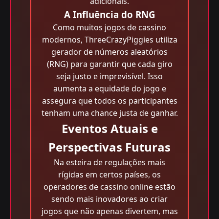
adicionais.
A Influência do RNG
Como muitos jogos de cassino
modernos, ThreeCrazyPiggies utiliza
gerador de números aleatórios
(RNG) para garantir que cada giro
seja justo e imprevisível. Isso
aumenta a equidade do jogo e
assegura que todos os participantes
tenham uma chance justa de ganhar.
Eventos Atuais e
Perspectivas Futuras
Na esteira de regulações mais
rígidas em certos países, os
operadores de cassino online estão
sendo mais inovadores ao criar
jogos que não apenas divertem, mas