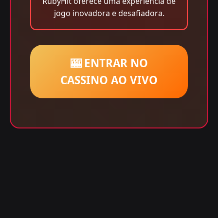
RubyHit oferece uma experiência de
jogo inovadora e desafiadora.
🎰 ENTRAR NO
CASSINO AO VIVO