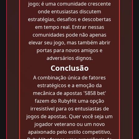
jogo; é uma comunidade crescente
onde entusiastas discutem
estratégias, desafios e descobertas
em tempo real. Entrar nessas
comunidades pode não apenas
elevar seu jogo, mas também abrir
portas para novos amigos e
adversários dignos.
Conclusão
A combinação única de fatores
estratégicos e a emoção da
mecânica de apostas '5858 bet'
fazem do RubyHit uma opção
irresistível para os entusiastas de
jogos de apostas. Quer você seja um
jogador veterano ou um novo
apaixonado pelo estilo competitivo,