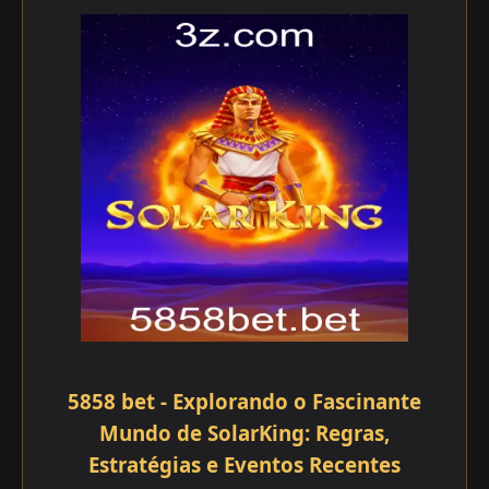
5858 bet - Explorando o Fascinante
Mundo de SolarKing: Regras,
Estratégias e Eventos Recentes