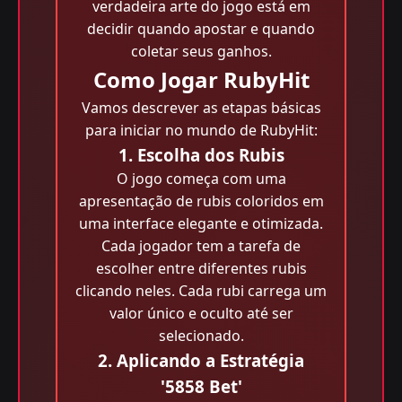
verdadeira arte do jogo está em
decidir quando apostar e quando
coletar seus ganhos.
Como Jogar RubyHit
Vamos descrever as etapas básicas
para iniciar no mundo de RubyHit:
1. Escolha dos Rubis
O jogo começa com uma
apresentação de rubis coloridos em
uma interface elegante e otimizada.
Cada jogador tem a tarefa de
escolher entre diferentes rubis
clicando neles. Cada rubi carrega um
valor único e oculto até ser
selecionado.
2. Aplicando a Estratégia
'5858 Bet'