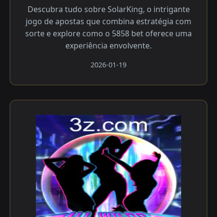
Descubra tudo sobre SolarKing, o intrigante
jogo de apostas que combina estratégia com
sorte e explore como o 5858 bet oferece uma
experiência envolvente.
2026-01-19