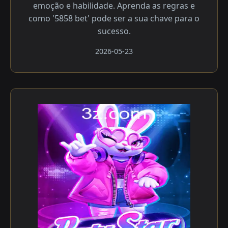
emoção e habilidade. Aprenda as regras e
como '5858 bet' pode ser a sua chave para o
sucesso.
2026-05-23