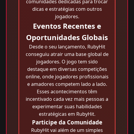
comunidades dedicadas para trocar
dicas e estratégias com outros
jogadores.
Eventos Recentes e
Oportunidades Globais
Desde o seu lançamento, RubyHit
conseguiu atrair uma base global de
jogadores. O jogo tem sido
destaque em diversas competições
online, onde jogadores profissionais
e amadores competem lado a lado.
Esses acontecimentos têm
incentivado cada vez mais pessoas a
experimentar suas habilidades
estratégicas em RubyHit.
Participe da Comunidade
RubyHit vai além de um simples