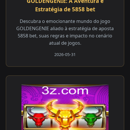
GOLDENGENIE: A Aventura e
Estratégia de 5858 bet
Descubra o emocionante mundo do jogo
GOLDENGENIE aliado à estratégia de aposta
5858 bet, suas regras e impacto no cenário
atual de jogos.
2026-05-31