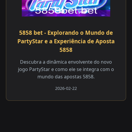
5858 bet - Explorando o Mundo de
PartyStar e a Experiência de Aposta
5858
Descubra a dinâmica envolvente do novo
jogo PartyStar e como ele se integra com o
mundo das apostas 5858.
2026-02-22