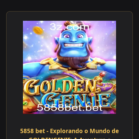
5858 bet - Explorando o Mundo de