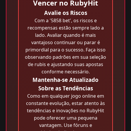
Vencer no RubyHit
Avalie os Riscos
Com a '5858 bet', os riscos e
recompensas estão sempre lado a
lado. Avaliar quando é mais
vantajoso continuar ou parar é
primordial para o sucesso. Faça isso
observando padrões em sua seleção
de rubis e ajustando suas apostas
conforme necessário.
Mantenha-se Atualizado
Sobre as Tendências
Como em qualquer jogo online em
constante evolução, estar atento às
tendências e inovações no RubyHit
pode oferecer uma pequena
vantagem. Use fóruns e