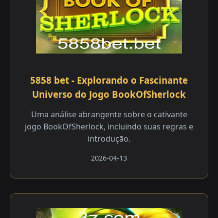
5858 bet - Explorando o Fascinante
Universo do Jogo BookOfSherlock
Uma análise abrangente sobre o cativante
jogo BookOfSherlock, incluindo suas regras e
introdução.
2026-04-13