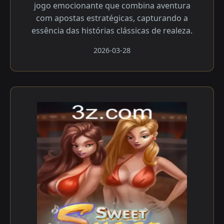
jogo emocionante que combina aventura
com apostas estratégicas, capturando a
essência das histórias clássicas de realeza.
2026-03-28