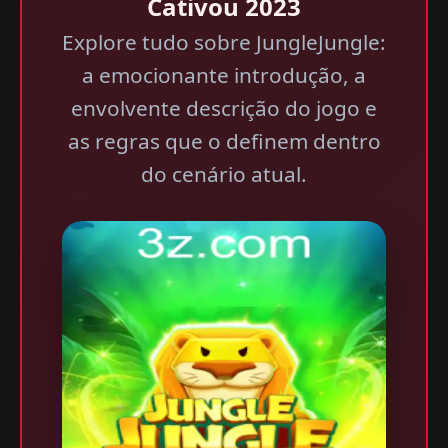
Cativou 2023
Explore tudo sobre JungleJungle:
a emocionante introdução, a
envolvente descrição do jogo e
as regras que o definem dentro
do cenário atual.