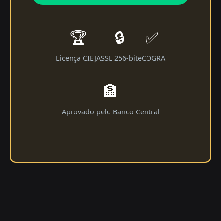
🏆
🔒
✅
Licença CIEJA
SSL 256-bit
eCOGRA
🏦
Aprovado pelo Banco Central