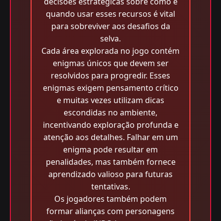
decisões estratégicas sobre como e
quando usar esses recursos é vital
para sobreviver aos desafios da
selva.
Cada área explorada no jogo contém
enigmas únicos que devem ser
resolvidos para progredir. Esses
enigmas exigem pensamento crítico
e muitas vezes utilizam dicas
escondidas no ambiente,
incentivando exploração profunda e
atenção aos detalhes. Falhar em um
enigma pode resultar em
penalidades, mas também fornece
aprendizado valioso para futuras
tentativas.
Os jogadores também podem
formar alianças com personagens