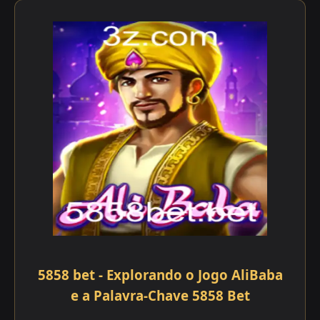
5858 bet - Explorando o Jogo AliBaba
e a Palavra-Chave 5858 Bet