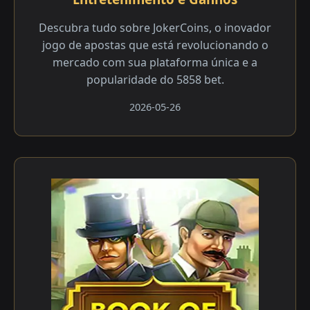
Descubra tudo sobre JokerCoins, o inovador
jogo de apostas que está revolucionando o
mercado com sua plataforma única e a
popularidade do 5858 bet.
2026-05-26