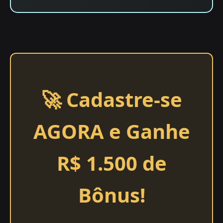
🚀 Cadastre-se
AGORA e Ganhe
R$ 1.500 de
Bônus!