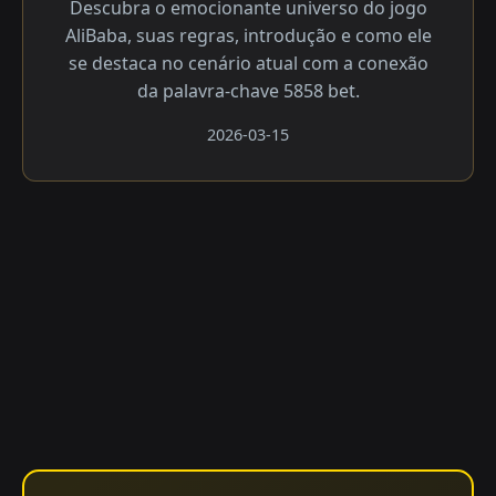
Descubra o emocionante universo do jogo
AliBaba, suas regras, introdução e como ele
se destaca no cenário atual com a conexão
da palavra-chave 5858 bet.
2026-03-15