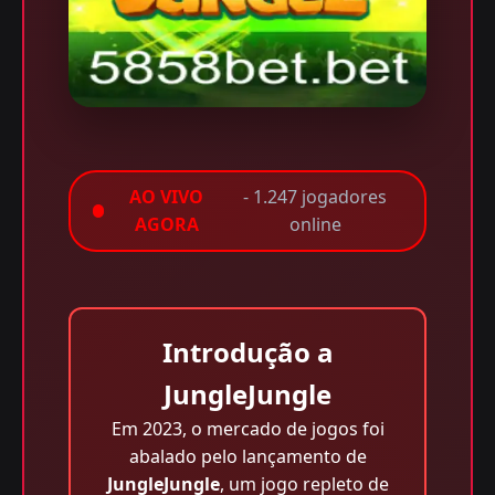
AO VIVO
- 1.247 jogadores
AGORA
online
Introdução a
JungleJungle
Em 2023, o mercado de jogos foi
abalado pelo lançamento de
JungleJungle
, um jogo repleto de